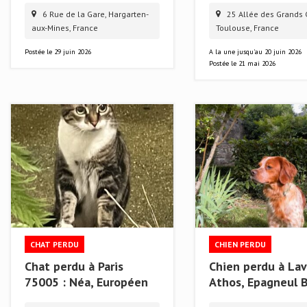
6 Rue de la Gare, Hargarten-
25 Allée des Grands 
aux-Mines, France
Toulouse, France
Postée le
29 juin 2026
A la une jusqu'au 20 juin 2026
Postée le
21 mai 2026
CHAT PERDU
CHIEN PERDU
Chat perdu à Paris
Chien perdu à Lava
75005 : Néa, Européen
Athos, Epagneul 