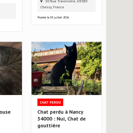
30 Rue Traversière, 69380
Chessy, France
Postée le
03 juillet 2026
CHAT PERDU
louse
Chat perdu à Nancy
54000 : Nui, Chat de
gouttière