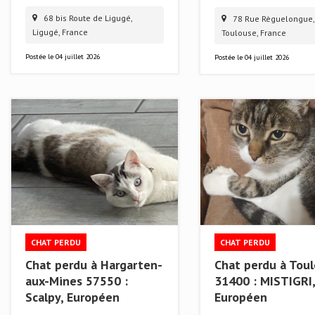
68 bis Route de Ligugé,
78 Rue Règuelongue,
Ligugé, France
Toulouse, France
Postée le
04 juillet 2026
Postée le
04 juillet 2026
CHAT PERDU
CHAT PERDU
Chat perdu à Hargarten-
Chat perdu à Tou
aux-Mines 57550 :
31400 : MISTIGRI,
Scalpy, Européen
Européen