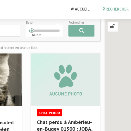
ACCUEIL
RECHERCHER
Rayon
Rechercher
50 Km
i restent en tête de liste.
CHAT PERDU
Chat perdu à Ambérieu-
soleil
en-Bugey 01500 : JOBA,
opéen