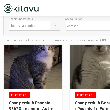
Choisir une catégorie
Géolocalisation
Toutes catégories
Les annonces sont affichées par ordre chronologique en dehors des annonces "A LA UNE" qu
CHAT PERDU
CHAT PERDU
Chat perdu à Parmain
Chat perdu à Beau
95620 : namour , Autre
: Pouchistik, Eur