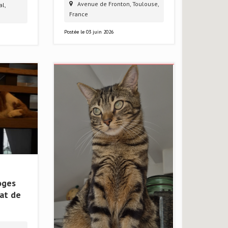
Avenue de Fronton, Toulouse,
l,
France
Postée le
03 juin 2026
oges
at de