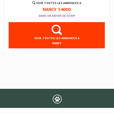
VOIR TOUTES LES ANNONCES À
NANCY 54000
DANS UN RAYON DE 50 KM
VOIR TOUTES LES ANNONCES À
NANCY
CGV
Mentions légales
Comment ça marche
Kilavu pour les pros
Aide
Contact
Faire un don