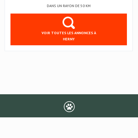
DANS UN RAYON DE 50 KM
VOIR TOUTES LES ANNONCES À
HERNY
CGV
Mentions légales
Comment ça marche
Kilavu pour les pros
Aide
Contact
Faire un don
© 2024 KILAVU