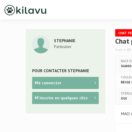
CHAT P
Chat 
STEPHANIE
Particulier
Posté le
03
RACE 
SIAMO
POUR CONTACTER STEPHANIE
COULE
BEIGE
Me connecter
STÉRIL
M'inscrire en quelques clics
OUI
MAO ch