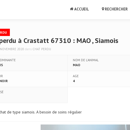
ACCUEIL
RECHERCHER
ERDU
perdu à Crastatt 67310 : MAO , Siamois
 NOVEMBRE 2020
dans
CHAT PERDU
DOMINANTE
NOM DE L'ANIMAL
IS
MAO
UR
AGE
 NOIR
4
ISÉ
at de type siamois. A besoin de soins régulier